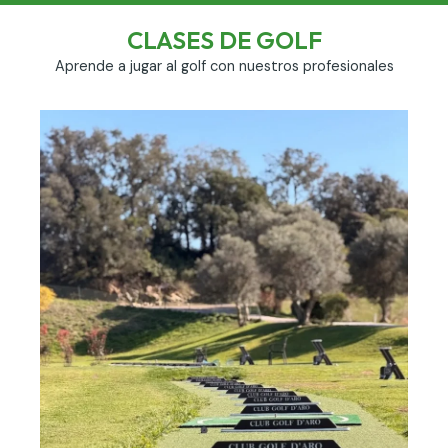
t
e
s
l
CLASES DE GOLF
a
o
Aprende a jugar al golf con nuestros profesionales
p
p
p
e