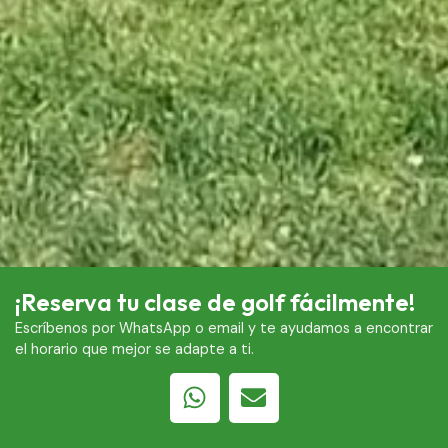
¡Reserva tu clase de golf fácilmente!
Escríbenos por WhatsApp o email y te ayudamos a encontrar
el horario que mejor se adapte a ti.
W
E
h
n
a
v