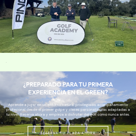
¿PREPARADO PARA TU PRIMERA
EXPERIENCIA EN EL GREEN?
Aprende a jugar en un entorno natural privilegiado, acompañamiento
profesional desde el primer golpe y clases personalizadas adaptadas a
tu nivel. Reserva ahora y empieza a disfrutar del golf como nunca antes.
RESERVA TU PLAZA AHORA