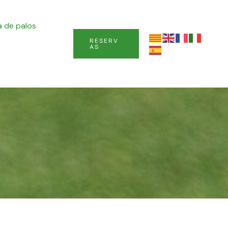
 de palos
RESERV
AS